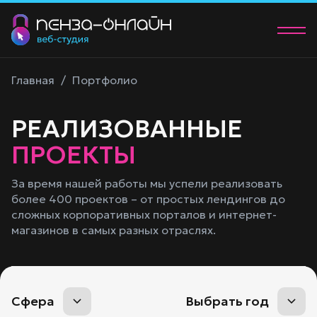
О нас
Главная
/
Портфолио
Услуги
РЕАЛИЗОВАННЫЕ
Портфолио
ПРОЕКТЫ
Контакты
За время нашей работы мы успели реализовать
более 400 проектов – от простых лендингов до
+7 (902) 205-83-00
сложных корпоративных порталов и интернет-
manager@58studio.ru
магазинов в самых разных отраслях.
Обсудить проект
Сфера
Выбрать год