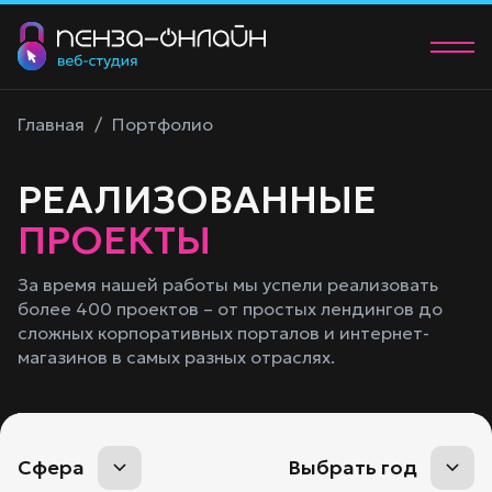
О нас
Главная
/
Портфолио
Услуги
РЕАЛИЗОВАННЫЕ
Портфолио
ПРОЕКТЫ
Контакты
За время нашей работы мы успели реализовать
более 400 проектов – от простых лендингов до
+7 (902) 205-83-00
сложных корпоративных порталов и интернет-
manager@58studio.ru
магазинов в самых разных отраслях.
Обсудить проект
Сфера
Выбрать год