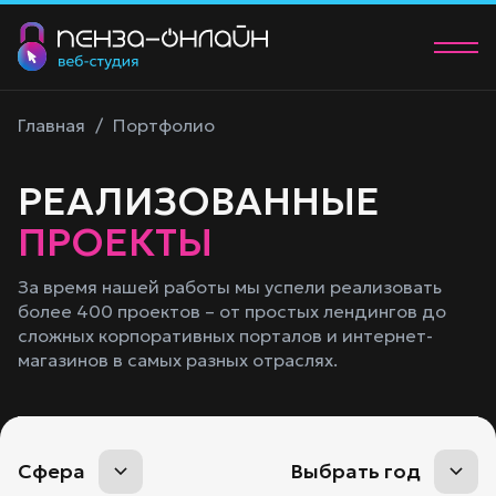
О нас
Главная
/
Портфолио
Услуги
РЕАЛИЗОВАННЫЕ
Портфолио
ПРОЕКТЫ
Контакты
За время нашей работы мы успели реализовать
более 400 проектов – от простых лендингов до
+7 (902) 205-83-00
сложных корпоративных порталов и интернет-
manager@58studio.ru
магазинов в самых разных отраслях.
Обсудить проект
Сфера
Выбрать год