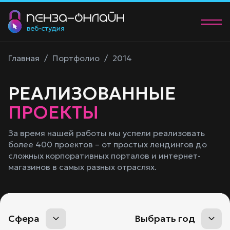
О нас
Главная
/
Портфолио
/
2014
Услуги
РЕАЛИЗОВАННЫЕ
Портфолио
ПРОЕКТЫ
Контакты
За время нашей работы мы успели реализовать
более 400 проектов – от простых лендингов до
+7 (902) 205-83-00
сложных корпоративных порталов и интернет-
manager@58studio.ru
магазинов в самых разных отраслях.
Обсудить проект
Сфера
Выбрать год