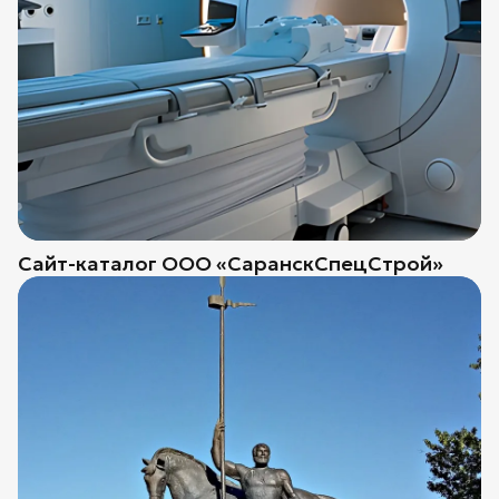
Сайт-каталог ООО «СаранскСпецСтрой»