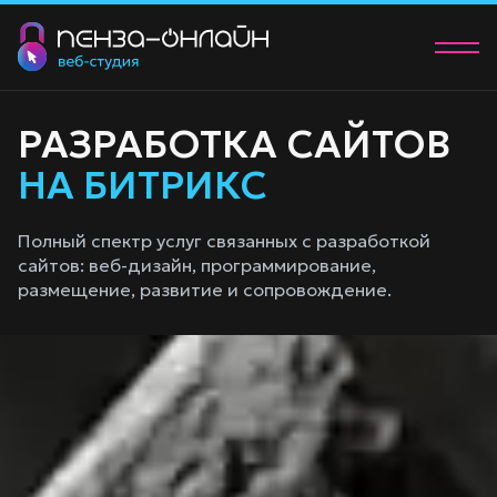
О нас
РАЗРАБОТКА САЙТОВ
Услуги
НА БИТРИКС
Портфолио
Полный спектр услуг связанных с разработкой
сайтов: веб-дизайн, программирование,
Контакты
размещение, развитие и сопровождение.
+7 (902) 205-83-00
manager@58studio.ru
Обсудить проект