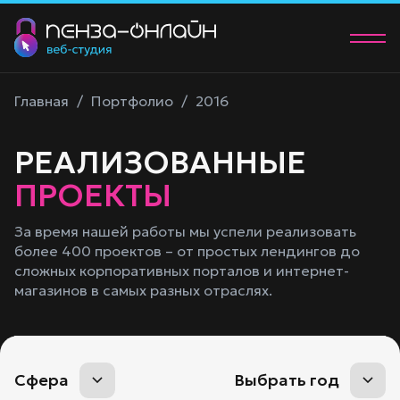
О нас
Главная
/
Портфолио
/
2016
Услуги
РЕАЛИЗОВАННЫЕ
Портфолио
ПРОЕКТЫ
Контакты
За время нашей работы мы успели реализовать
более 400 проектов – от простых лендингов до
+7 (902) 205-83-00
сложных корпоративных порталов и интернет-
manager@58studio.ru
магазинов в самых разных отраслях.
Обсудить проект
Сфера
Выбрать год