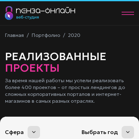
О нас
Главная
/
Портфолио
/
2020
Услуги
РЕАЛИЗОВАННЫЕ
Портфолио
ПРОЕКТЫ
Контакты
За время нашей работы мы успели реализовать
более 400 проектов – от простых лендингов до
+7 (902) 205-83-00
сложных корпоративных порталов и интернет-
manager@58studio.ru
магазинов в самых разных отраслях.
Обсудить проект
Сфера
Выбрать год