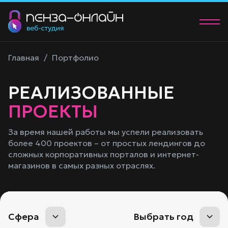
О нас
Главная
/
Портфолио
Услуги
РЕАЛИЗОВАННЫЕ
Портфолио
ПРОЕКТЫ
Контакты
За время нашей работы мы успели реализовать
более 400 проектов – от простых лендингов до
+7 (902) 205-83-00
сложных корпоративных порталов и интернет-
manager@58studio.ru
магазинов в самых разных отраслях.
Обсудить проект
Сфера
Выбрать год