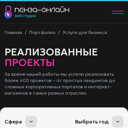
О нас
Главная
/
Портфолио
/
Услуги для бизнеса
Услуги
РЕАЛИЗОВАННЫЕ
Портфолио
ПРОЕКТЫ
Контакты
За время нашей работы мы успели реализовать
более 400 проектов – от простых лендингов до
+7 (902) 205-83-00
сложных корпоративных порталов и интернет-
manager@58studio.ru
магазинов в самых разных отраслях.
Обсудить проект
Сфера
Выбрать год