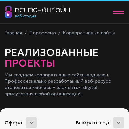
О нас
Главная
/
Портфолио
/
Корпоративные сайты
Услуги
РЕАЛИЗОВАННЫЕ
Портфолио
ПРОЕКТЫ
Контакты
Мы создаем корпоративные сайты под ключ.
Профессионально разработанный веб-ресурс
+7 (902) 205-83-00
становится ключевым элементом digital-
manager@58studio.ru
присутствия любой организации.
Обсудить проект
Сфера
Выбрать год