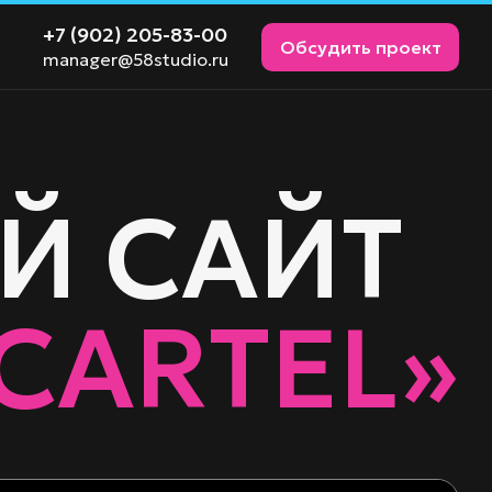
+7 (902) 205-83-00
Обсудить проект
manager@58studio.ru
Й САЙТ
CARTEL»