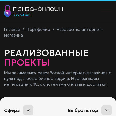
О нас
Главная
/
Портфолио
/
Разработка интернет-
магазина
Услуги
РЕАЛИЗОВАННЫЕ
Портфолио
ПРОЕКТЫ
Контакты
Мы занимаемся разработкой интернет-магазинов с
+7 (902) 205-83-00
нуля под любые бизнес-задачи. Настраиваем
manager@58studio.ru
интеграции с 1С, с системами оплаты и доставки.
Обсудить проект
Сфера
Выбрать год