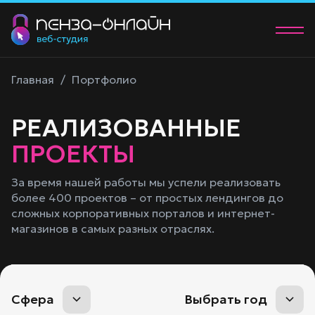
О нас
Главная
/
Портфолио
Услуги
РЕАЛИЗОВАННЫЕ
Портфолио
ПРОЕКТЫ
Контакты
За время нашей работы мы успели реализовать
более 400 проектов – от простых лендингов до
+7 (902) 205-83-00
сложных корпоративных порталов и интернет-
manager@58studio.ru
магазинов в самых разных отраслях.
Обсудить проект
Сфера
Выбрать год